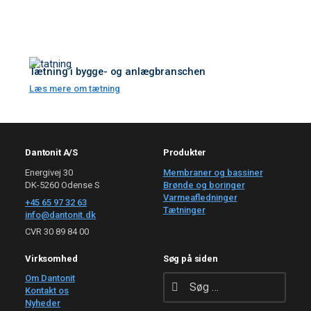
Tætning i bygge- og anlægbranschen
Læs mere om tætning
Dantonit A/S
Produkter
Energivej 30
Membraner og bassiner
DK-5260 Odense S
Brønde og boringer
Varmeafledninger
+45 65 97 32 63
Tætninger
info@dantonit.dk
CVR 30 89 84 00
Virksomhed
Søg på siden
Om Dantonit
Kontakt os
Nyheder