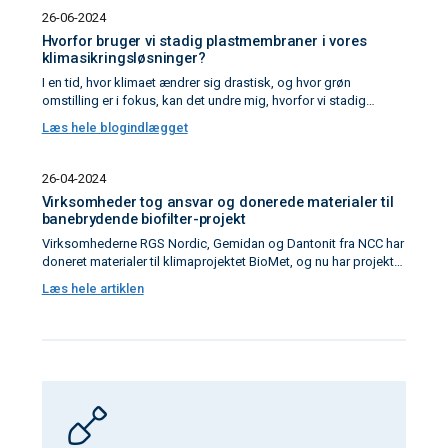
DantoCon Thermal C2L i brug. Det hjælper med at forhindre
26-06-2024
skader som følge af sætninger i jorden og er blevet en vigtig
Hvorfor bruger vi stadig plastmembraner i vores
del af virksomhedens arbejde.
klimasikringsløsninger?
I en tid, hvor klimaet ændrer sig drastisk, og hvor grøn
omstilling er i fokus, kan det undre mig, hvorfor vi stadig
anvender traditionelle plastmembraner i vores
Læs hele blogindlægget
klimasikringsprojekter. Hos Dantonit har vi valgt en anden vej –
en vej, der ikke alene imødekommer de stigende
miljøproblemer, men som også bidrager til løsninger af høj
26-04-2024
kvalitet, og som reducerer miljøpåvirkningen.
Virksomheder tog ansvar og donerede materialer til
banebrydende biofilter-projekt
Virksomhederne RGS Nordic, Gemidan og Dantonit fra NCC har
doneret materialer til klimaprojektet BioMet, og nu har projektet
demonstreret en billig og naturbaseret løsning på en af
Læs hele artiklen
landbrugets allerstørste klimaudfordringer. Fantastisk, at
private virksomheder tager ansvar for klimaet, lyder det fra
projektleder.