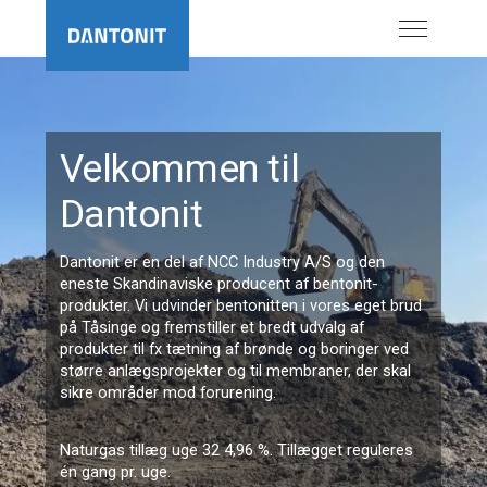
Velkommen til
Dantonit
Dantonit er en del af NCC Industry A/S og den
eneste Skandinaviske producent af bentonit-
produkter. Vi udvinder bentonitten i vores eget brud
på Tåsinge og fremstiller et bredt udvalg af
produkter til fx tætning af brønde og boringer ved
større anlægsprojekter og til membraner, der skal
sikre områder mod forurening.
Naturgas tillæg uge 32 4,96 %. Tillægget reguleres
én gang pr. uge.