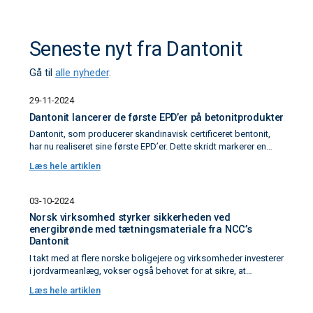
Seneste nyt fra Dantonit
Gå til
alle nyheder
.
29-11-2024
Dantonit lancerer de første EPD’er på betonitprodukter
Dantonit, som producerer skandinavisk certificeret bentonit,
har nu realiseret sine første EPD’er. Dette skridt markerer en
milepæl i arbejdet med at skabe større transparens og
Læs hele artiklen
dokumentation for miljøpåvirkningen af materialer, der
anvendes i brønde, boringer, membraner og andre store
anlægsprojekter.
03-10-2024
Norsk virksomhed styrker sikkerheden ved
energibrønde med tætningsmateriale fra NCC’s
Dantonit
I takt med at flere norske boligejere og virksomheder investerer
i jordvarmeanlæg, vokser også behovet for at sikre, at
energibrønde bliver korrekt forseglet. Det har åbnet et marked
Læs hele artiklen
for NCC’s Dantonit i Norge. Brønnstabilisering AS, en norsk
virksomhed specialiseret i energibrønde, har nemlig taget