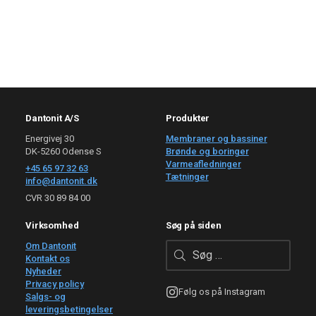
Dantonit A/S
Produkter
Energivej 30
Membraner og bassiner
DK-5260 Odense S
Brønde og boringer
Varmeafledninger
+45 65 97 32 63
Tætninger
info@dantonit.dk
CVR 30 89 84 00
Virksomhed
Søg på siden
Om Dantonit
Kontakt os
Nyheder
Privacy policy
Salgs- og
leveringsbetingelser